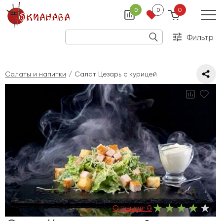
0
0
0
Фильтр
Салаты и напитки
Салат Цезарь с курицей
Отзывов:
0