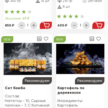
340 гр
14 шт
215 гр
289 кКал
8 шт
69 ₽
Экономия:
850
600
NEW
NEW
Рекомендуем
Рекомендуем
Сет Комбо
Картофель по
деревенски
Состав:
Наггетсы - 10, Сырные
Ингредиенты:
палочки - 7, С Копченой
Картофель