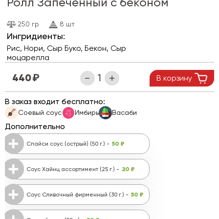
Ролл Запеченный с беконом
250 гр
8 шт
Ингридиенты:
Рис, Нори, Сыр Буко, Бекон, Сыр
моцарелла
440
В корзину
В заказ входит бесплатно:
Соевый соус
Имбирь
Васаби
Дополнительно
50 ₽
Спайси соус (острый) (50 г.) -
20 ₽
Соус Хайнц ассортимент (25 г.) -
50 ₽
Соус Сливочный фирменный (30 г.) -