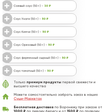
30 ₽
Соевый соус (50 г.) -
50 ₽
Соус Унаги (50 г.) -
50 ₽
Соус Кимчи (50 г.) -
50 ₽
Соус Ореховый (50 г.) -
50 ₽
Соус фирменный сырный (50 г.) -
50 ₽
Соус томатный (50 г.) -
премиум продукты
Только
первой свежести и
высшего качества
Можете самостоятельно забрать заказ в наших
Суши-Маркетах
Бесплатная доставка
по Воронежу при заказе от
1000 ₽
1500 ₽
по левому берегу и от
по правому