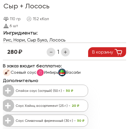
Сыр + Лосось
110 гр
152 кКал
6 шт
Ингридиенты:
Рис, Нори, Сыр Буко, Лосось
280
В корзину
В заказ входит бесплатно:
Соевый соус
Имбирь
Васаби
Дополнительно
50 ₽
Спайси соус (острый) (50 г.) -
20 ₽
Соус Хайнц ассортимент (25 г.) -
50 ₽
Соус Сливочный фирменный (30 г.) -