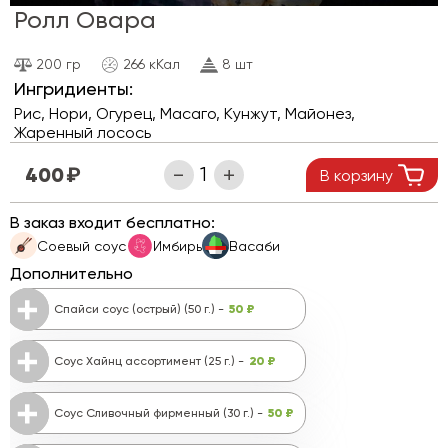
Ролл Овара
200 гр
266 кКал
8 шт
Ингридиенты:
Рис, Нори, Огурец, Масаго, Кунжут, Майонез,
Жаренный лосось
400
В корзину
В заказ входит бесплатно:
Соевый соус
Имбирь
Васаби
Дополнительно
50 ₽
Спайси соус (острый) (50 г.) -
20 ₽
Соус Хайнц ассортимент (25 г.) -
50 ₽
Соус Сливочный фирменный (30 г.) -