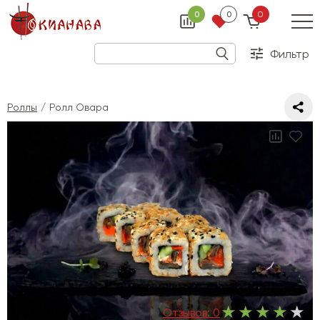
0
0
0
Фильтр
Роллы
Ролл Овара
Отзывов:
0