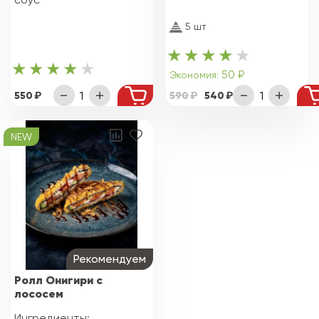
5 шт
50 ₽
Экономия:
550
590
540
NEW
Рекомендуем
Ролл Онигири с
лососем
Ингредиенты: