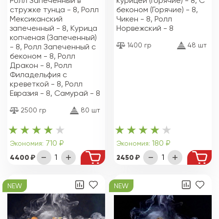
Ролл Запеченный в
курицей (Горячие) - 8, С
стружке тунца - 8, Ролл
беконом (Горячие) - 8,
Мексиканский
Чикен - 8, Ролл
запеченный - 8, Курица
Норвежский - 8
копченая (Запеченный)
1400 гр
48 шт
- 8, Ролл Запеченный с
беконом - 8, Ролл
Дракон - 8, Ролл
Филадельфия с
креветкой - 8, Ролл
Евразия - 8, Самурай - 8
2500 гр
80 шт
710 ₽
180 ₽
Экономия:
Экономия:
4400
2450
NEW
NEW