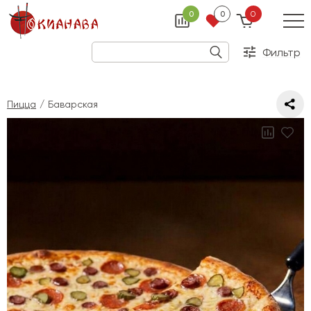
0
0
0
Фильтр
Пицца
Баварская