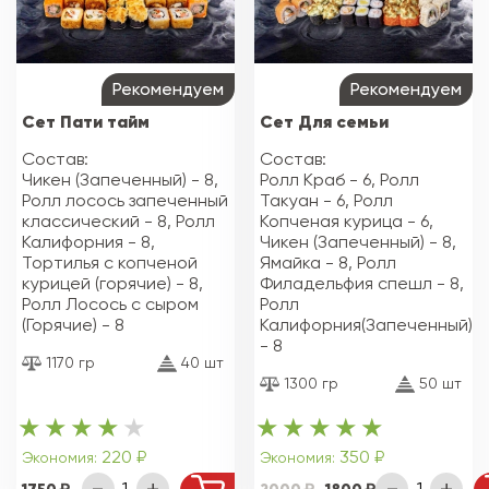
Рекомендуем
Рекомендуем
Сет Пати тайм
Сет Для семьи
Состав:
Состав:
Чикен (Запеченный) - 8,
Ролл Краб - 6, Ролл
Ролл лосось запеченный
Такуан - 6, Ролл
классический - 8, Ролл
Копченая курица - 6,
Калифорния - 8,
Чикен (Запеченный) - 8,
Тортилья с копченой
Ямайка - 8, Ролл
курицей (горячие) - 8,
Филадельфия спешл - 8,
Ролл Лосось с сыром
Ролл
(Горячие) - 8
Калифорния(Запеченный)
- 8
1170 гр
40 шт
1300 гр
50 шт
220 ₽
350 ₽
Экономия:
Экономия:
1750
2000
1800