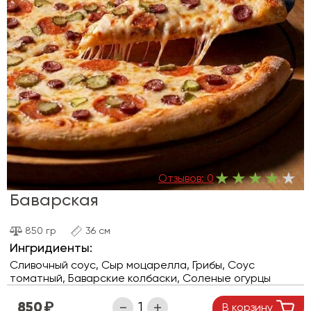
Отзывов:
0
Баварская
850 гр
36 см
Ингридиенты:
Сливочный соус, Сыр моцарелла, Грибы, Соус
томатный, Баварские колбаски, Соленые огурцы
850
В корзину